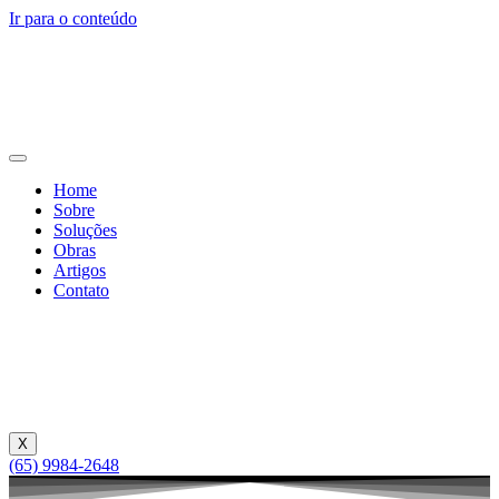
Ir para o conteúdo
Home
Sobre
Soluções
Obras
Artigos
Contato
X
(65) 9984-2648